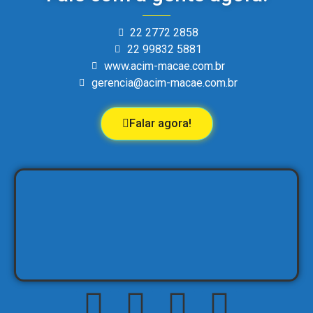
22 2772 2858
22 99832 5881
www.acim-macae.com.br
gerencia@acim-macae.com.br
Falar agora!