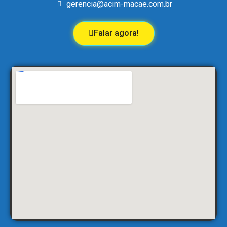
gerencia@acim-macae.com.br
Falar agora!