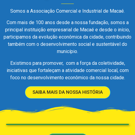
Somos a Associação Comercial e Industrial de Macaé.
Com mais de 100 anos desde a nossa fundação, somos a
principal instituição empresarial de Macaé e desde o início,
participamos da evolução econômica da cidade, contribuindo
também com o desenvolvimento social e sustentável do
município.
Existimos para promover, com a força da coletividade,
iniciativas que fortaleçam a atividade comercial local, com
foco no desenvolvimento econômico da nossa cidade.
SAIBA MAIS DA NOSSA HISTÓRIA