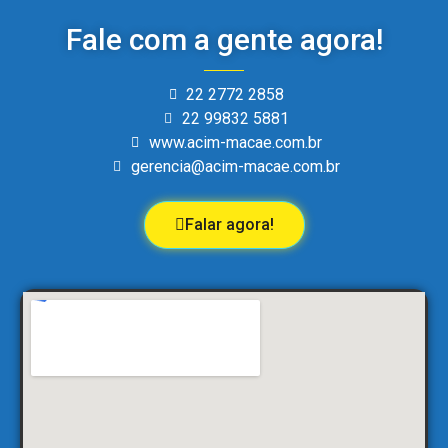
Fale com a gente agora!
22 2772 2858
22 99832 5881
www.acim-macae.com.br
gerencia@acim-macae.com.br
Falar agora!