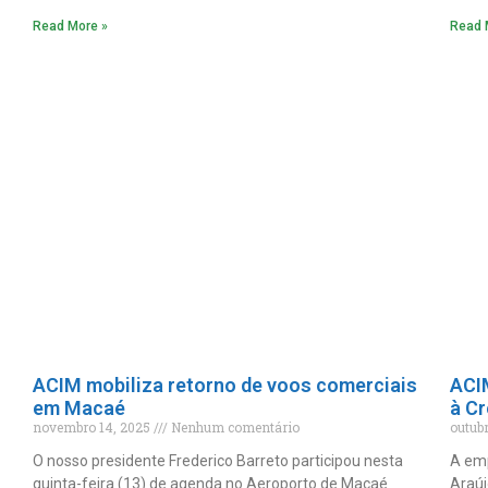
Read More »
Read 
ACIM mobiliza retorno de voos comerciais
ACI
em Macaé
à C
novembro 14, 2025
Nenhum comentário
outub
O nosso presidente Frederico Barreto participou nesta
A em
quinta-feira (13) de agenda no Aeroporto de Macaé
Araúj