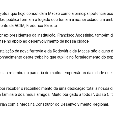
projetos que hoje consolidam Macaé como a principal potência e
stão pública formam o legado que tornam a nossa cidade um amb
ente da ACIM, Frederico Barreto.
r ex-presidentes da instituição, Francisco Agostinho, também d
ense no apoio ao desenvolvimento da nossa cidade.
nstalação da nova ferrovia e da Rodoviária de Macaé são alguns 
onhecimento deste trabalho que auxilia no fortalecimento do pa
u ao relembrar a parceria de muitos empresários da cidade que
por receber o reconhecimento de uma dedicação total a nossa c
a família e dos meus amigos. Muito obrigado a todos”, disse Clit
irjan com a Medalha Construtor do Desenvolvimento Regional.