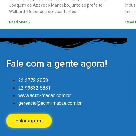
Joaquim de Azevedo Mancebo, junto ao prefeito
Indus
Welberth Rezende, representantes
entre
Read More »
Read 
Fale com a gente agora!
22 2772 2858
22 99832 5881
www.acim-macae.com.br
gerencia@acim-macae.com.br
Falar agora!