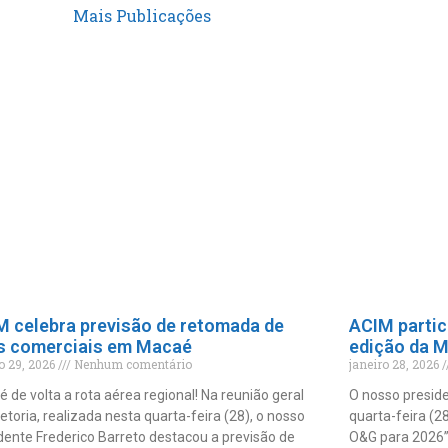
Mais Publicações
M celebra previsão de retomada de
ACIM partic
s comerciais em Macaé
edição da 
ro 29, 2026
Nenhum comentário
janeiro 28, 2026
 de volta a rota aérea regional! Na reunião geral
O nosso preside
retoria, realizada nesta quarta-feira (28), o nosso
quarta-feira (2
dente Frederico Barreto destacou a previsão de
O&G para 2026”,