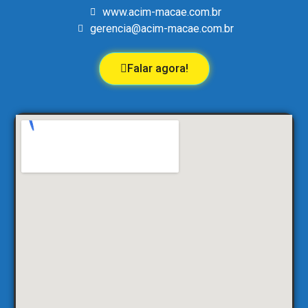
www.acim-macae.com.br
gerencia@acim-macae.com.br
Falar agora!