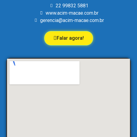
22 99832 5881
www.acim-macae.com.br
gerencia@acim-macae.com.br
Falar agora!