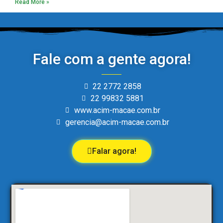
Read More »
Fale com a gente agora!
22 2772 2858
22 99832 5881
www.acim-macae.com.br
gerencia@acim-macae.com.br
Falar agora!