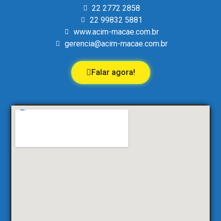
22 2772 2858
22 99832 5881
www.acim-macae.com.br
gerencia@acim-macae.com.br
Falar agora!