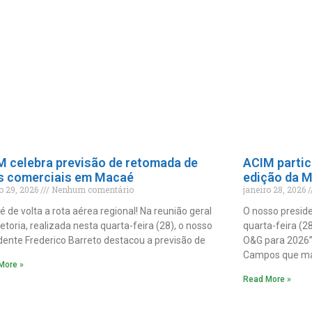
M celebra previsão de retomada de
ACIM partic
s comerciais em Macaé
edição da 
ro 29, 2026
Nenhum comentário
janeiro 28, 2026
 de volta a rota aérea regional! Na reunião geral
O nosso preside
retoria, realizada nesta quarta-feira (28), o nosso
quarta-feira (2
dente Frederico Barreto destacou a previsão de
O&G para 2026”,
Campos que m
More »
Read More »