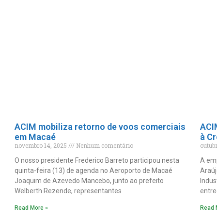
ACIM mobiliza retorno de voos comerciais
ACI
em Macaé
à C
novembro 14, 2025
Nenhum comentário
outub
O nosso presidente Frederico Barreto participou nesta
A em
quinta-feira (13) de agenda no Aeroporto de Macaé
Araúj
Joaquim de Azevedo Mancebo, junto ao prefeito
Indus
Welberth Rezende, representantes
entre
Read More »
Read 