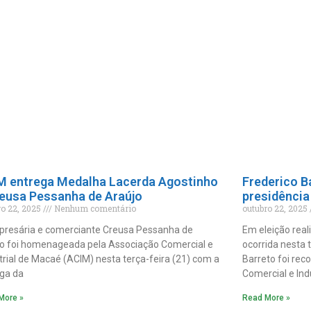
M entrega Medalha Lacerda Agostinho
Frederico B
reusa Pessanha de Araújo
presidência
ro 22, 2025
Nenhum comentário
outubro 22, 2025
presária e comerciante Creusa Pessanha de
Em eleição real
o foi homenageada pela Associação Comercial e
ocorrida nesta 
trial de Macaé (ACIM) nesta terça-feira (21) com a
Barreto foi rec
ga da
Comercial e Indu
More »
Read More »