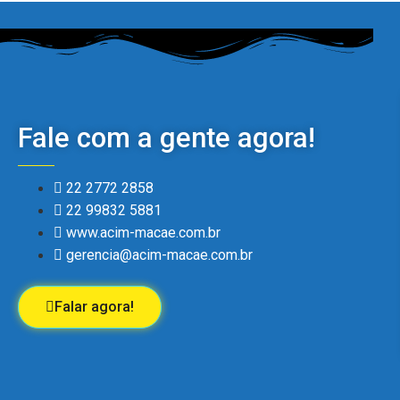
Fale com a gente agora!
22 2772 2858
22 99832 5881
www.acim-macae.com.br
gerencia@acim-macae.com.br
Falar agora!