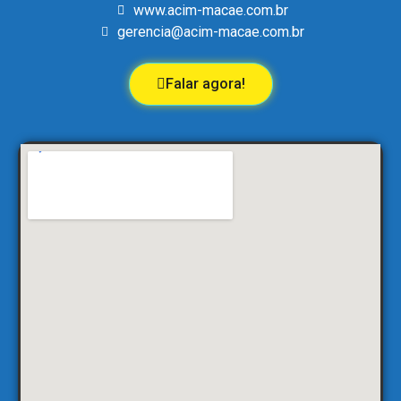
www.acim-macae.com.br
gerencia@acim-macae.com.br
Falar agora!