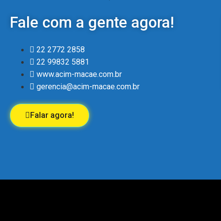
Fale com a gente agora!
22 2772 2858
22 99832 5881
www.acim-macae.com.br
gerencia@acim-macae.com.br
Falar agora!