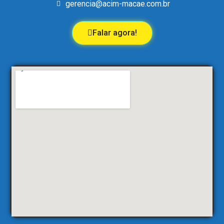
gerencia@acim-macae.com.br
Falar agora!