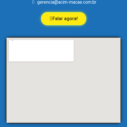
gerencia@acim-macae.com.br
Falar agora!