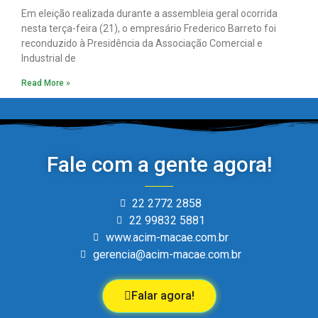
Em eleição realizada durante a assembleia geral ocorrida
nesta terça-feira (21), o empresário Frederico Barreto foi
reconduzido à Presidência da Associação Comercial e
Industrial de
Read More »
Fale com a gente agora!
22 2772 2858
22 99832 5881
www.acim-macae.com.br
gerencia@acim-macae.com.br
Falar agora!