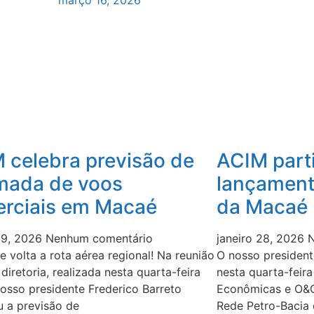
março 16, 2026
 celebra previsão de
ACIM part
mada de voos
lançament
rciais em Macaé
da Macaé 
 29, 2026
Nenhum comentário
janeiro 28, 2026
N
 volta a rota aérea regional! Na reunião
O nosso president
 diretoria, realizada nesta quarta-feira
nesta quarta-feir
nosso presidente Frederico Barreto
Econômicas e O&G 
u a previsão de
Rede Petro-Bacia