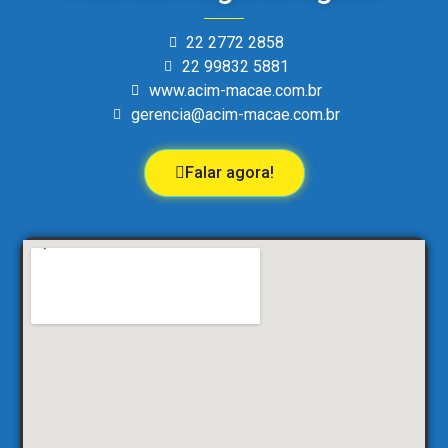
22 2772 2858
22 99832 5881
www.acim-macae.com.br
gerencia@acim-macae.com.br
Falar agora!