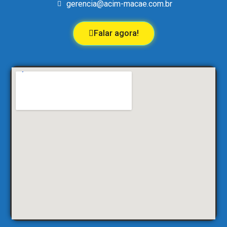
gerencia@acim-macae.com.br
Falar agora!