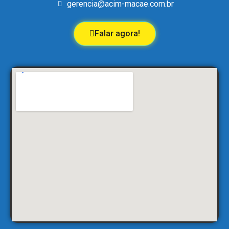
gerencia@acim-macae.com.br
Falar agora!