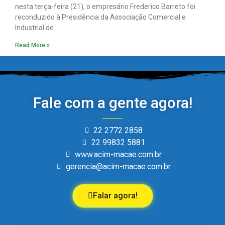
nesta terça-feira (21), o empresário Frederico Barreto foi
reconduzido à Presidência da Associação Comercial e
Industrial de
Read More »
Fale com a gente agora!
22 2772 2858
22 99832 5881
www.acim-macae.com.br
gerencia@acim-macae.com.br
Falar agora!