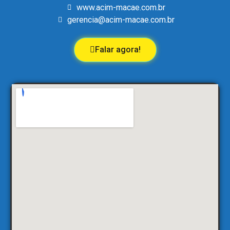
www.acim-macae.com.br
gerencia@acim-macae.com.br
Falar agora!