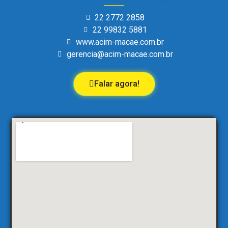
22 2772 2858
22 99832 5881
www.acim-macae.com.br
gerencia@acim-macae.com.br
Falar agora!