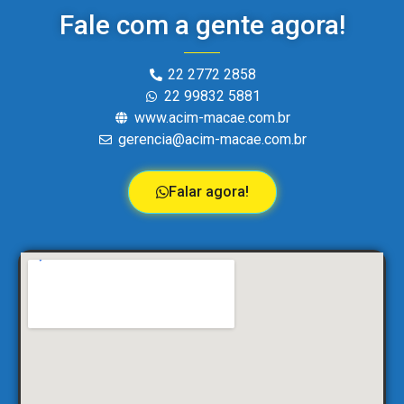
Fale com a gente agora!
22 2772 2858
22 99832 5881
www.acim-macae.com.br
gerencia@acim-macae.com.br
Falar agora!