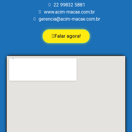
22 99832 5881
www.acim-macae.com.br
gerencia@acim-macae.com.br
Falar agora!