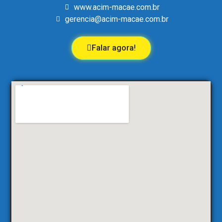
www.acim-macae.com.br
gerencia@acim-macae.com.br
Falar agora!