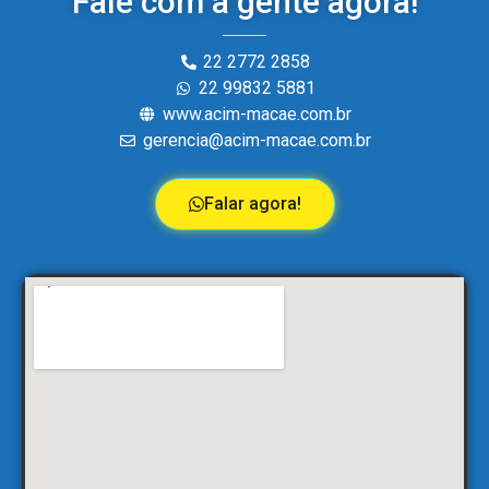
Fale com a gente agora!
22 2772 2858
22 99832 5881
www.acim-macae.com.br
gerencia@acim-macae.com.br
Falar agora!