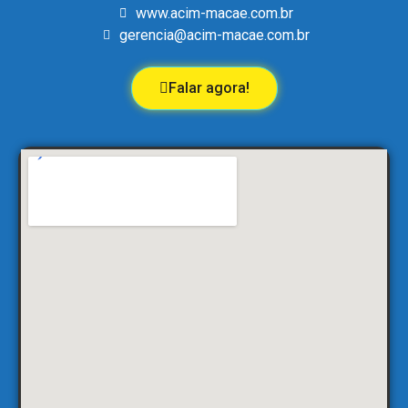
www.acim-macae.com.br
gerencia@acim-macae.com.br
Falar agora!