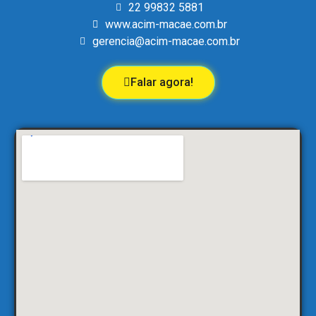
22 99832 5881
www.acim-macae.com.br
gerencia@acim-macae.com.br
Falar agora!