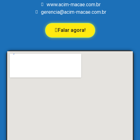
www.acim-macae.com.br
gerencia@acim-macae.com.br
Falar agora!