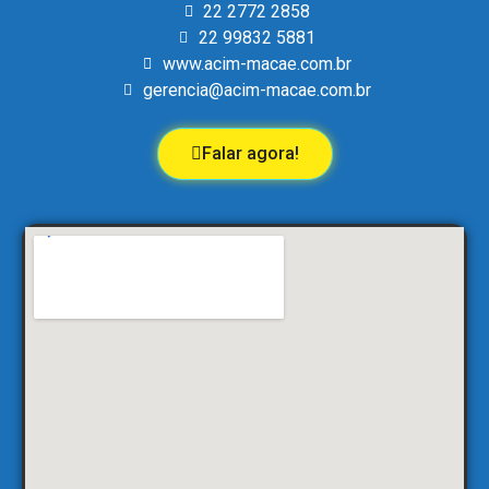
22 2772 2858
22 99832 5881
www.acim-macae.com.br
gerencia@acim-macae.com.br
Falar agora!