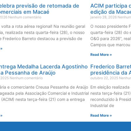
elebra previsão de retomada de
ACIM participa 
omerciais em Macaé
edição da Maca
 2026
Nenhum comentário
janeiro 28, 2026
Nenhum
volta a rota aérea regional! Na reunião geral
O nosso presidente F
ia, realizada nesta quarta-feira (28), o nosso
quarta-feira (28) do
e Frederico Barreto destacou a previsão de
O&G para 2026”, real
Campos que marcou
 »
Read More »
ntrega Medalha Lacerda Agostinho
Frederico Barre
sa Pessanha de Araújo
presidência da
, 2025
Nenhum comentário
outubro 22, 2025
Nenhum
ria e comerciante Creusa Pessanha de Araújo
Em eleição realizada
ageada pela Associação Comercial e Industrial
nesta terça-feira (21
(ACIM) nesta terça-feira (21) com a entrega
reconduzido à Presid
Industrial de
 »
Read More »