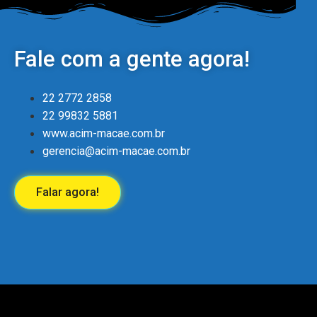
Fale com a gente agora!
22 2772 2858
22 99832 5881
www.acim-macae.com.br
gerencia@acim-macae.com.br
Falar agora!