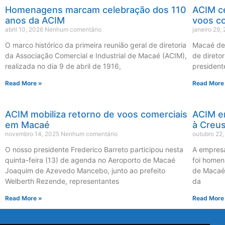
Homenagens marcam celebração dos 110
ACIM c
anos da ACIM
voos c
abril 10, 2026
Nenhum comentário
janeiro 29,
O marco histórico da primeira reunião geral de diretoria
Macaé de 
da Associação Comercial e Industrial de Macaé (ACIM),
de diretor
realizada no dia 9 de abril de 1916,
president
Read More »
Read More
ACIM mobiliza retorno de voos comerciais
ACIM e
em Macaé
à Creu
novembro 14, 2025
Nenhum comentário
outubro 22
O nosso presidente Frederico Barreto participou nesta
A empresá
quinta-feira (13) de agenda no Aeroporto de Macaé
foi homen
Joaquim de Azevedo Mancebo, junto ao prefeito
de Macaé 
Welberth Rezende, representantes
da
Read More »
Read More