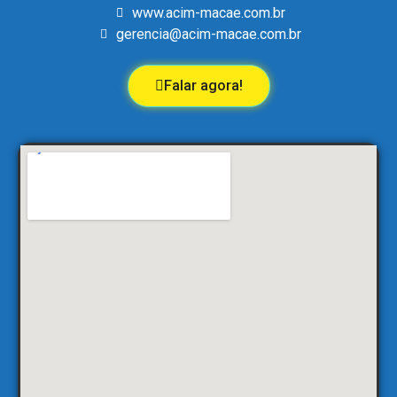
www.acim-macae.com.br
gerencia@acim-macae.com.br
Falar agora!