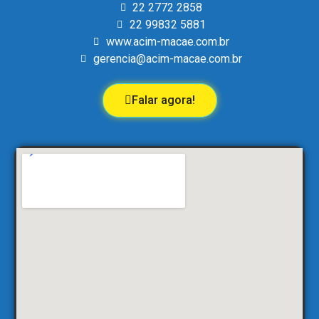
22 2772 2858
22 99832 5881
www.acim-macae.com.br
gerencia@acim-macae.com.br
Falar agora!