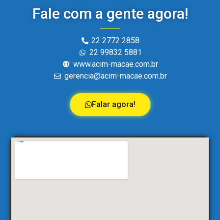
Fale com a gente agora!
22 2772 2858
22 99832 5881
www.acim-macae.com.br
gerencia@acim-macae.com.br
Falar agora!