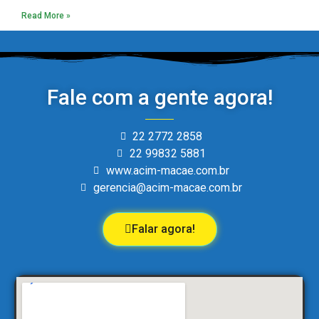
Read More »
Fale com a gente agora!
22 2772 2858
22 99832 5881
www.acim-macae.com.br
gerencia@acim-macae.com.br
Falar agora!