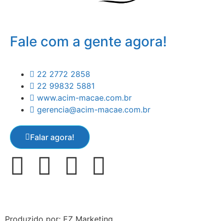
Fale com a gente agora!
22 2772 2858
22 99832 5881
www.acim-macae.com.br
gerencia@acim-macae.com.br
Falar agora!
Produzido por: EZ Marketing