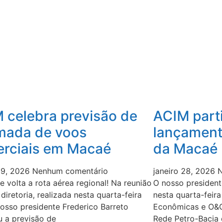
 celebra previsão de
ACIM part
mada de voos
lançament
rciais em Macaé
da Macaé 
 29, 2026
Nenhum comentário
janeiro 28, 2026
N
 volta a rota aérea regional! Na reunião
O nosso president
 diretoria, realizada nesta quarta-feira
nesta quarta-feir
nosso presidente Frederico Barreto
Econômicas e O&G 
u a previsão de
Rede Petro-Bacia